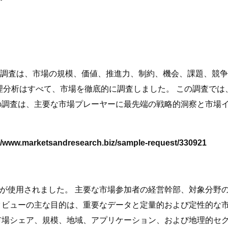
h.biz による調査は、市場の規模、価値、推進力、制約、機会、
L、地理分析はすべて、市場を徹底的に調査しました。 この調査
の調査は、主要な市場プレーヤーに最先端の戦略的洞察と市場
arketsandresearch.biz/sample-request/330921
が使用されました。 主要な市場参加者の経営幹部、対象分野
タビューの主な目的は、重要なデータと定量的および定性的な市
市場シェア、規模、地域、アプリケーション、および地理的セ